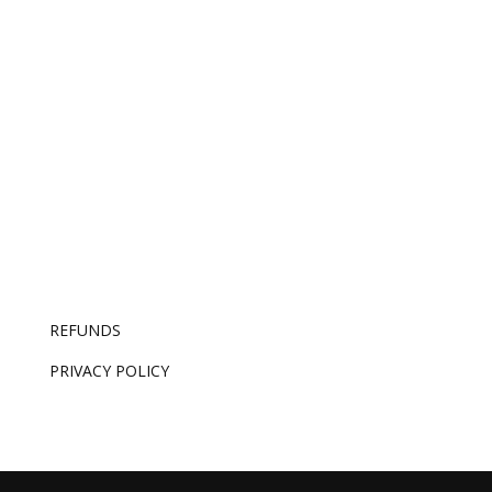
AI made competence free. The only thing it can’t
replicate is knowing which good idea is the right
one – and that’s now the whole job.
REFUNDS
PRIVACY POLICY