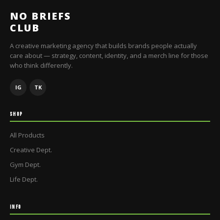
NO BRIEFS
CLUB
A creative marketing agency that builds brands people actually
care about — strategy, content, identity, and a merch line for those
who think differently.
IG
TK
SHOP
All Products
Creative Dept.
Gym Dept.
Life Dept.
INFO