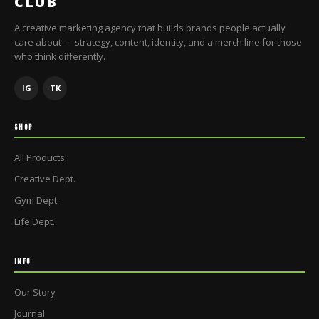
CLUB
A creative marketing agency that builds brands people actually
care about — strategy, content, identity, and a merch line for those
who think differently.
IG
TK
SHOP
All Products
Creative Dept.
Gym Dept.
Life Dept.
INFO
Our Story
Journal