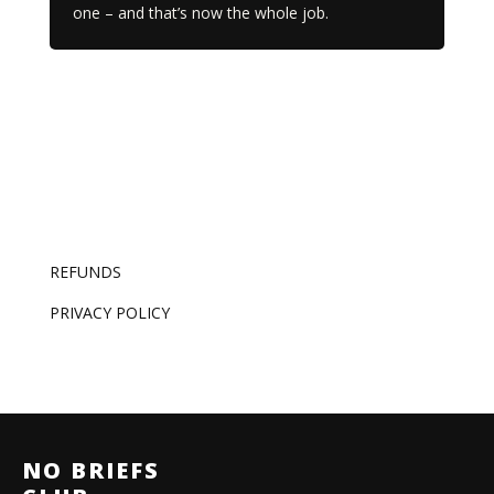
one – and that’s now the whole job.
REFUNDS
PRIVACY POLICY
NO BRIEFS