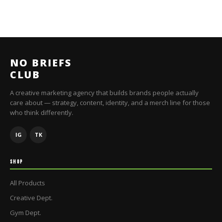
NO BRIEFS
CLUB
A creative marketing agency that builds brands people actually
care about — strategy, content, identity, and a merch line for those
who think differently.
IG
TK
SHOP
All Products
Creative Dept.
Gym Dept.