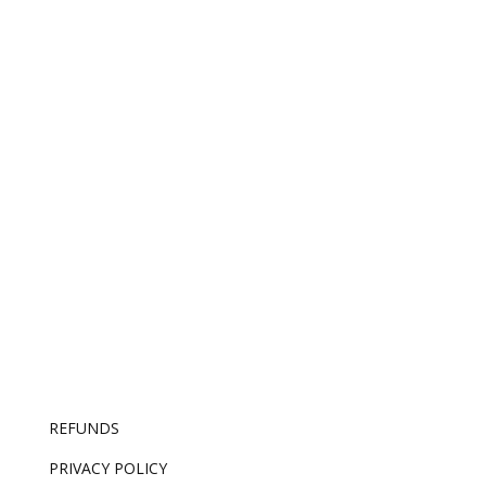
AI made competence free. The only thing it can’t
replicate is knowing which good idea is the right
one – and that’s now the whole job.
REFUNDS
PRIVACY POLICY