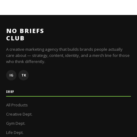
NO BRIEFS
CLUB
A creative marketing agency that builds brands people actually
care about — strategy, content, identity, and a merch line for those
who think differently.
IG
TK
SHOP
All Products
Creative Dept.
Gym Dept.
Life Dept.